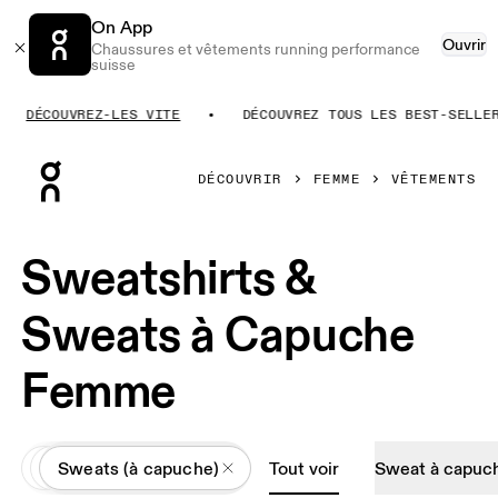
On App
Ouvrir
Chaussures et vêtements running performance
suisse
DÉCOUVREZ-LES VITE
DÉCOUVREZ TOUS LES BEST-SELLERS
Press Escape to close navigation
DÉCOUVRIR
FEMME
VÊTEMENTS
Sweatshirts &
Sweats à Capuche
Femme
All
Vêtements
Sweats (à capuche)
Tout voir
Sweat à capuc