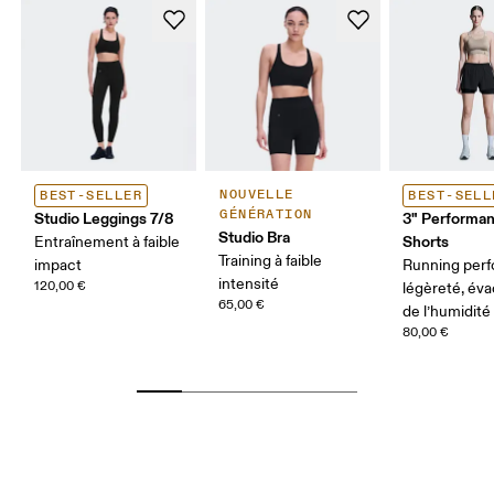
NOUVELLE
BEST-SELLER
BEST-SELL
GÉNÉRATION
Studio Leggings 7/8
3" Performan
Studio Bra
Shorts
Entraînement à faible
Training à faible
impact
Running per
intensité
120,00 €
légèreté, év
65,00 €
de l’humidité
80,00 €