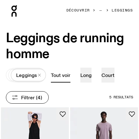
Press Escape to close navigation
DÉCOUVRIR
LEGGINGS
Leggings de running
homme
All
Vêtements
Leggings
Tout voir
Long
Court
Filtrer
 (4)
5 RÉSULTATS