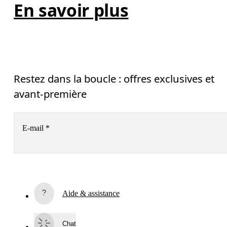
En savoir plus
Restez dans la boucle : offres exclusives et
avant-première
E-mail
*
Recevez du contenu personnalisé sur toutes les plateformes
digitales selon vos interactions avec On.
En savoir plus
Aide & assistance
S’inscrire
En continuant, vous acceptez notre politique de confidentialité. Vos 
Chat