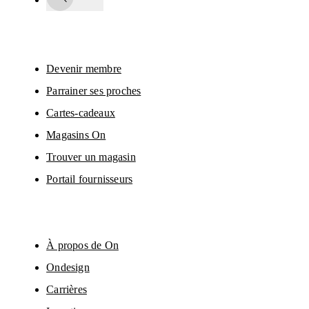
informations personnelles seront communiquées à On AG pour vous 
informer sur nos produits, sondages et offres via e-mail. Le traitement des 
données et l’analyse statistique des données seront effectués par nos 
prestataires de services, Sailthru (USA) et Braze (USA). Vous pouvez vous 
désabonner à tout moment en cliquant sur le lien de désabonnement de 
chaque e-mail. Veuillez consulter la 
Déclaration de confidentialité du Group
On
 pour en savoir plus.
Devenir membre
Parrainer ses proches
Cartes-cadeaux
Magasins On
Trouver un magasin
Portail fournisseurs
À propos de On
Ondesign
Carrières