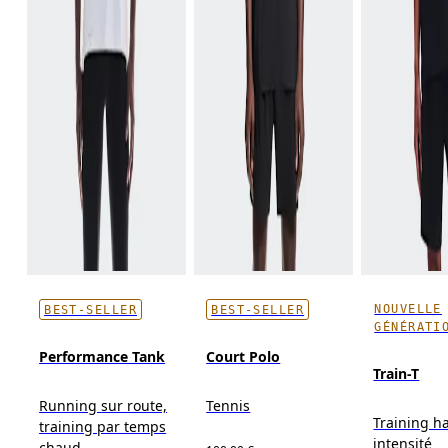
NOUVELLE
BEST-SELLER
BEST-SELLER
GÉNÉRATI
Performance Tank
Court Polo
Train-T
Running sur route,
Tennis
Training h
training par temps
intensité
chaud