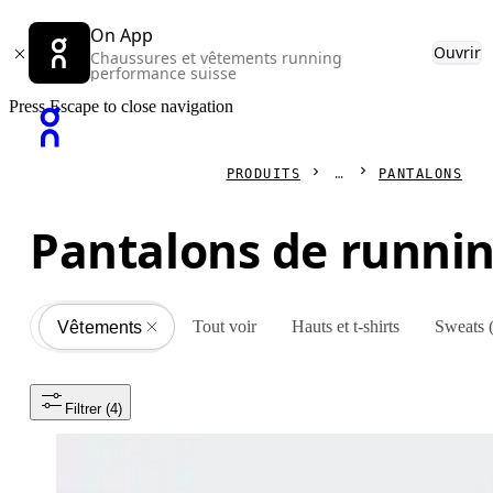
On App
Ouvrir
Chaussures et vêtements running
performance suisse
Press Escape to close navigation
PRODUITS
PANTALONS
Pantalons de runn
Tout voir
Hauts et t-shirts
Sweats 
Vêtements
All
Filtrer
 (4)