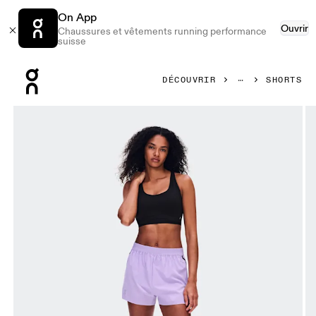
On App
Ouvrir
Chaussures et vêtements running performance
suisse
Press Escape to close navigation
DÉCOUVRIR
SHORTS
Image 1 de 8 de la galerie d’images On Train Shorts Bloom