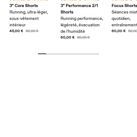
3" Core Shorts
3" Performance 2/1
Focus Short
Shorts
Running, ultra-léger,
Séances mixt
sous-vêtement
Running performance,
quotidien,
intérieur
légèreté, évacuation
entraînemen
45,00 €
60,00 €
60,00 €
de l’humidité
80,0
60,00 €
80,00 €