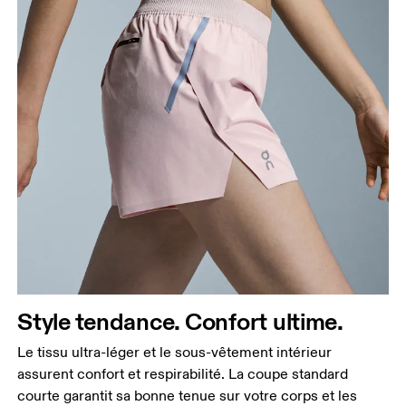
Taille
Mesurez votre tour de taille au dessus du nombril,
là où la taille est la plus fine.
Hanches
Mesurez votre tour de hanches sur la partie la plus
large.
Style tendance. Confort ultime.
Cuisses
Le tissu ultra-léger et le sous-vêtement intérieur
Tenez-vous debout, pieds écartés à la largeur des
assurent confort et respirabilité. La coupe standard
épaules. Mesurez votre tour de cuisse sur la partie
courte garantit sa bonne tenue sur votre corps et les
la plus large.