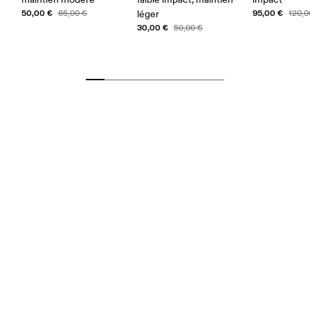
50,00 €
95,00 €
65,00 €
léger
120,0
30,00 €
50,00 €