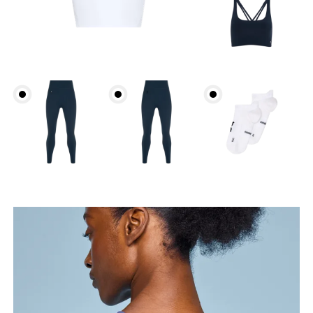
Buste
Prenez la mesure au niveau le plus large du buste,
en gardant le ruban à l’horizontale.
Dessous de la poitrine
Détendez-vous et prenez la mesure en haut des
côtes, juste sous la poitrine.