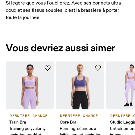
Si légère que vous l’oublierez. Avec ses bonnets ultra-
doux et ses tissus souples, c’est la brassière à porter
toute la journée.
Vous devriez aussi aimer
DERNIÈRE CHANCE
DERNIÈRE CHANCE
DERNIÈRE 
Train Bra
Core Bra
Studio Leggi
Training polyvalent,
Running, séances à
Entraînement 
maintien modéré
faible impact, maintien
impact