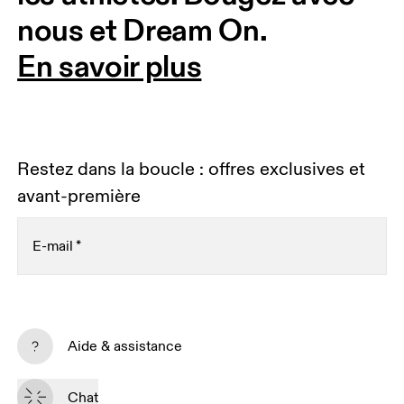
nous et Dream On. 
En savoir plus
Restez dans la boucle : offres exclusives et
avant-première
E-mail
*
Recevez du contenu personnalisé sur toutes les
plateformes digitales selon vos interactions avec On.
Aide & assistance
En savoir plus
Chat