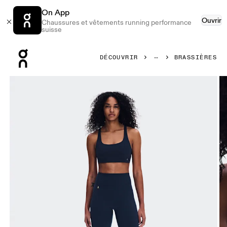
On App
Ouvrir
Chaussures et vêtements running performance
suisse
Press Escape to close navigation
DÉCOUVRIR
BRASSIÈRES
Image 1 de 5 de la galerie d’images On Studio Bra Navy Fe