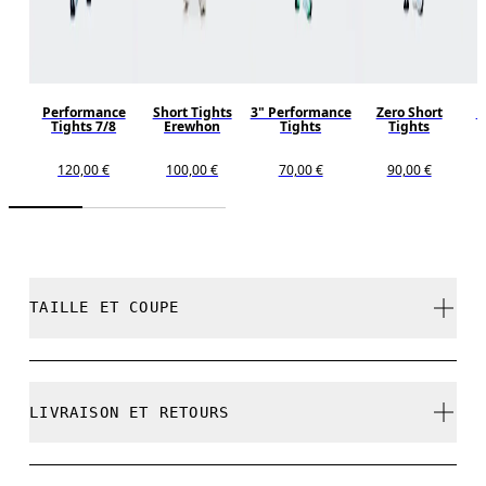
Performance
Short Tights
3" Performance
Zero Short
P
Tights 7/8
Erewhon
Tights
Tights
120,00 €
100,00 €
70,00 €
90,00 €
TAILLE ET COUPE
Ajustée. Correspond à la taille réelle.
LIVRAISON ET RETOURS
Livraison gratuite pour toute commande