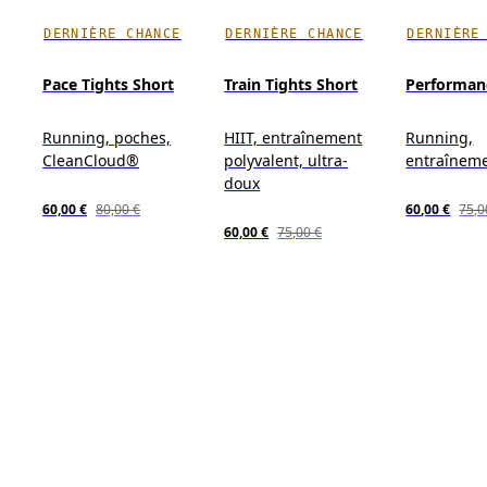
DERNIÈRE CHANCE
DERNIÈRE CHANCE
DERNIÈRE
Pace Tights Short
Train Tights Short
Performan
Running, poches,
HIIT, entraînement
Running,
CleanCloud®
polyvalent, ultra-
entraînem
doux
60,00 €
80,00 €
60,00 €
75,0
60,00 €
75,00 €