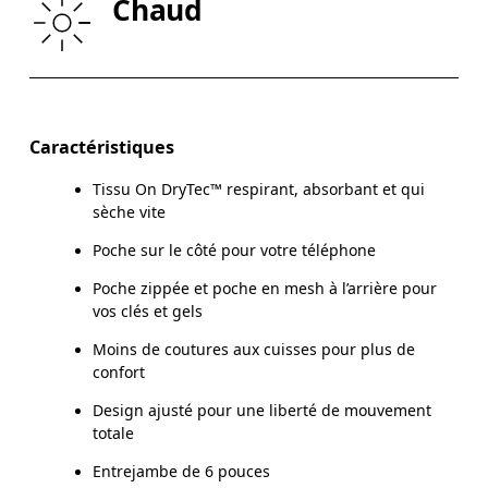
Chaud
CUISSES
53
55
Glisser horizontalement pour en savoir plus
Entrejambe (taille S): 15.2 cm
Caractéristiques
Tissu On DryTec™ respirant, absorbant et qui
sèche vite
Comment se mesurer
Poche sur le côté pour votre téléphone
Poche zippée et poche en mesh à l’arrière pour
vos clés et gels
Moins de coutures aux cuisses pour plus de
confort
Design ajusté pour une liberté de mouvement
totale
Entrejambe de 6 pouces