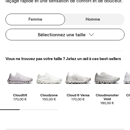
laçage rapide et une sensation de confort et de douceur.
Femme
Homme
Sélectionnez une taille
Vous ne trouvez pas votre taille ? Jetez un œil à ces best-sellers
Cloudtilt
Cloudzone
Cloud 6 Versa
Cloudmonster
Cl
Void
170,00 €
150,00 €
170,00 €
180,00 €