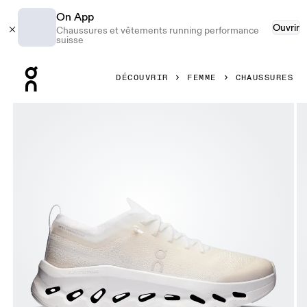
On App
Ouvrir
Chaussures et vêtements running performance
suisse
Press Escape to close navigation
DÉCOUVRIR
FEMME
CHAUSSURES
Image 1 de 6 de la galerie d’images On Cloudtilt Moon Whi