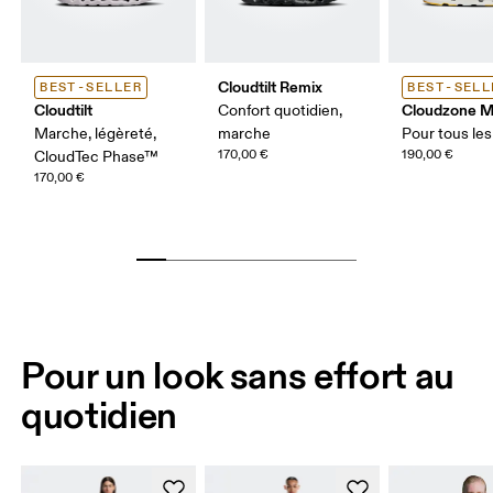
Cloudtilt Remix
BEST-SELLER
BEST-SELL
Cloudtilt
Cloudzone 
Confort quotidien,
Marche, légèreté,
marche
Pour tous les
170,00 €
190,00 €
CloudTec Phase™
170,00 €
Pour un look sans effort au
quotidien