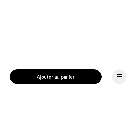
Ajouter au panier
Continuer
Notre mission est de 