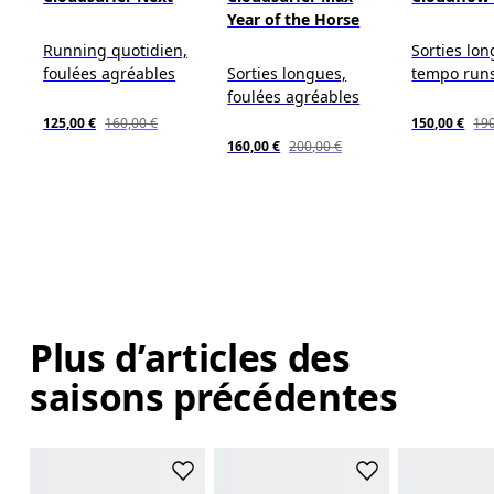
Year of the Horse
Running quotidien,
Sorties lon
foulées agréables
Sorties longues,
tempo runs
foulées agréables
125,00 €
160,00 €
150,00 €
190
160,00 €
200,00 €
Plus d’articles des
saisons précédentes