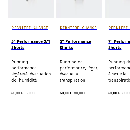
DERNIÈRE CHANCE
DERNIÈRE CHANCE
DERNIÈRE
5" Performance 2/1
5" Performance
7" Perfor
Shorts
Shorts
Shorts
Running
Running de
Running d
performance,
performance, léger,
performanc
légèreté, évacuation
évacue la
évacue la
de l’humidité
transpiration
transpirati
60,00 €
80,00 €
60,00 €
80,00 €
60,00 €
80,0