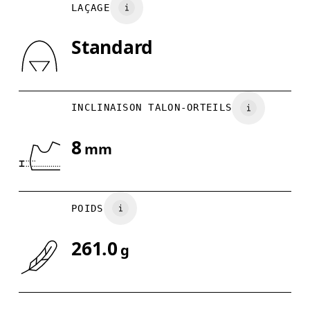
LAÇAGE
US
7
7.5
Standard
Glisser horizontalement pour en savoir plus
INCLINAISON TALON-ORTEILS
8
mm
POIDS
261.0
g