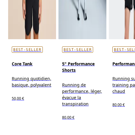
BEST-SELLER
BEST-SELLER
BEST-SEL
Core Tank
5" Performance
Performan
Shorts
Running quotidien,
Running su
basique, polyvalent
Running de
training p
performance, léger,
chaud
évacue la
50,00 €
transpiration
80,00 €
80,00 €