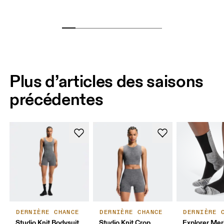
Plus d’articles des saisons
précédentes
DERNIÈRE CHANCE
DERNIÈRE CHANCE
DERNIÈRE 
Studio Knit Bodysuit
Studio Knit Crop
Explorer Mer