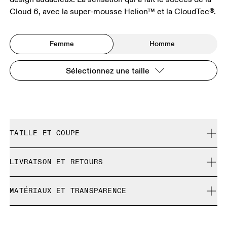
Cloud 6, avec la super-mousse Helion™ et la CloudTec®.
Femme
Homme
Sélectionnez une taille
TAILLE ET COUPE
Correspond à la pointure réelle.
LIVRAISON ET RETOURS
Livraison gratuite pour toute commande supérieure à 35
Guide des tailles - Chaussures femme
MATÉRIAUX ET TRANSPARENCE
€
Retour gratuit sous 30 jours
Matériaux
GUIDE DES TAILLES - CHAUSSURES FEMME
Les produits et les coloris en édition limitée ainsi que les
EU
36
36.5