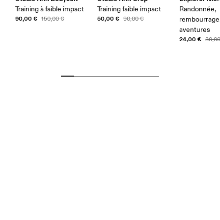
Training à faible impact
Training faible impact
Randonnée,
90,00 €
50,00 €
150,00 €
90,00 €
rembourrage
aventures
24,00 €
30,0