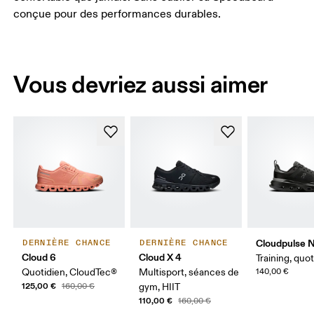
conçue pour des performances durables.
Vous devriez aussi aimer
Cloudpulse 
DERNIÈRE CHANCE
DERNIÈRE CHANCE
Cloud 6
Cloud X 4
Training, quo
Quotidien, CloudTec®
Multisport, séances de
140,00 €
125,00 €
160,00 €
gym, HIIT
110,00 €
160,00 €