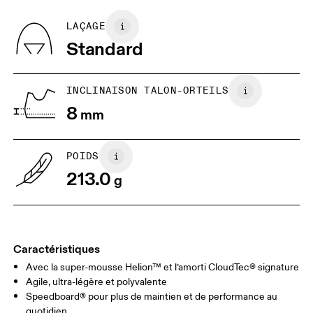
Recycled Polyester
articles Dernière chance ne sont pas échangeables,
mais peuvent être retournés en vue d’un
BR
33
34
LAÇAGE
remboursement
Standard
JP
22
22.5
US
5
5.5
INCLINAISON TALON-ORTEILS
8
mm
UK
3
3.5
POIDS
Glisser horizontalement pour en savoir plus
213.0
g
Caractéristiques
Avec la super-mousse Helion™ et l’amorti CloudTec® signature
Agile, ultra-légère et polyvalente
Speedboard® pour plus de maintien et de performance au
quotidien