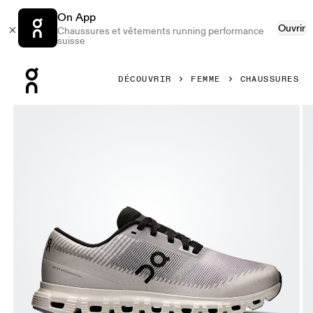
On App
Ouvrir
Chaussures et vêtements running performance
suisse
Press Escape to close navigation
DÉCOUVRIR
FEMME
CHAUSSURES
Image 1 de 6 de la galerie d’images On Cloud 6 Push Lilac