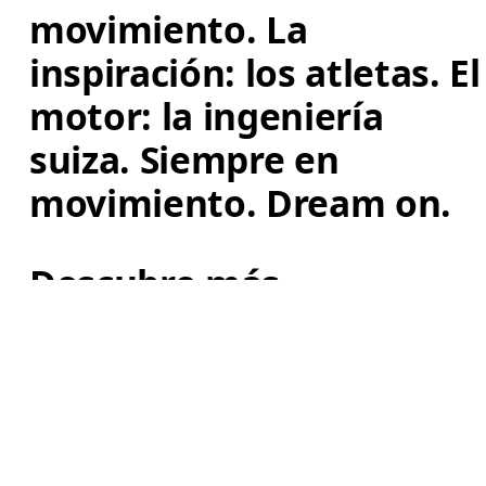
movimiento. La 
inspiración: los atletas. El
motor: la ingeniería 
suiza. Siempre en 
movimiento. Dream on.
Descubre más
AI
Continuar
Suscríbete para recibir ofertas exclusivas y v
nuevos productos antes que nadie.