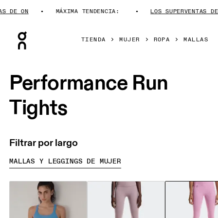
 DE ON
MÁXIMA TENDENCIA:
LOS SUPERVENTAS DE 
Press Escape to close navigation
TIENDA
MUJER
ROPA
MALLAS
Performance Run
Tights
Filtrar por largo
MALLAS Y LEGGINGS DE MUJER