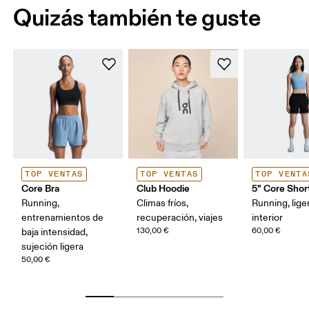
Quizás también te guste
TOP VENTAS
TOP VENTAS
TOP VENTA
Core Bra
Club Hoodie
5" Core Shor
Running,
Climas fríos,
Running, liger
entrenamientos de
recuperación, viajes
interior
130,00 €
60,00 €
baja intensidad,
sujeción ligera
50,00 €