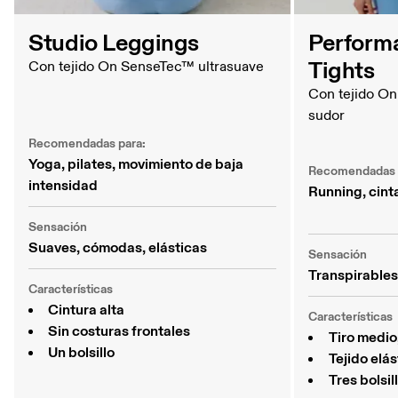
Studio Leggings
Perform
Tights
Con tejido On SenseTec™ ultrasuave
Con tejido O
sudor
Recomendadas para:
Yoga, pilates, movimiento de baja 
Recomendadas 
intensidad
Running, cint
Sensación
Suaves, cómodas, elásticas
Sensación
Transpirables,
Características
Cintura alta
Características
Sin costuras frontales
Tiro medio
Un bolsillo
Tejido elá
Tres bolsil