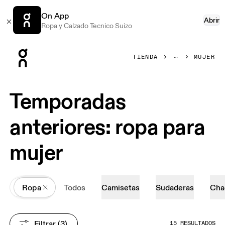
On App
Abrir
Ropa y Calzado Tecnico Suizo
Press Escape to close navigation
TIENDA
MUJER
Temporadas
anteriores: ropa para
mujer
All
Ropa
Todos
Camisetas
Sudaderas
Cha
Filtrar
 (3)
15 RESULTADOS