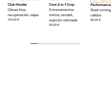
Club Hoodie
Core 2-in-1 Crop
Performance
Climas fríos,
Entrenamientos
Road running
recuperación, viajes
mixtos, versátil,
cálidos
130,00 €
sujeción reforzada
80,00 €
55,00 €