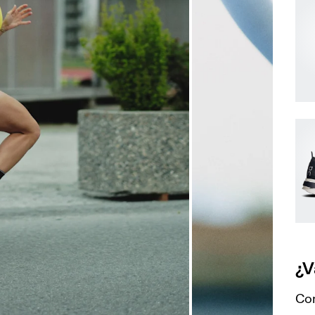
¿V
Com