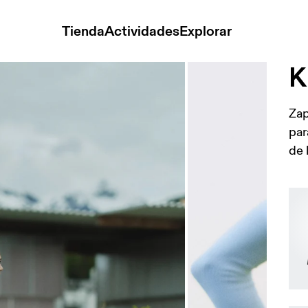
Tienda
Actividades
Explorar
K
Zap
par
de 