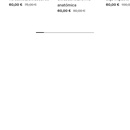
60,00 €
60,00 €
75,00 €
anatómica
100,
60,00 €
80,00 €