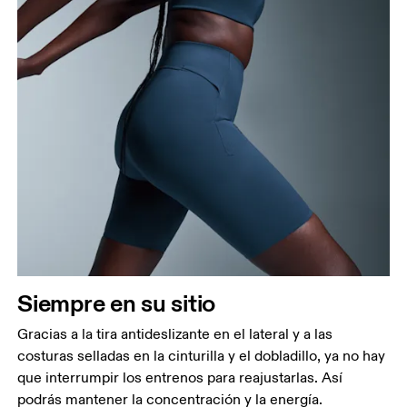
Cintura
Mide el contorno de la parte más estrecha de la
cintura.
Cadera
Mide el contorno de la parte más ancha de las
caderas.
Siempre en su sitio
Muslo
Gracias a la tira antideslizante en el lateral y a las
Con los pies separados a la anchura de los
costuras selladas en la cinturilla y el dobladillo, ya no hay
hombros, mide el contorno de la parte más
que interrumpir los entrenos para reajustarlas. Así
voluminosa del muslo.
podrás mantener la concentración y la energía.