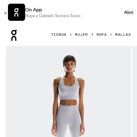
On App
Abrir
Ropa y Calzado Tecnico Suizo
Press Escape to close navigation
TIENDA
MUJER
ROPA
MALLAS
Artículo 1 de 5 de la galería de productos On Train Tights 1/