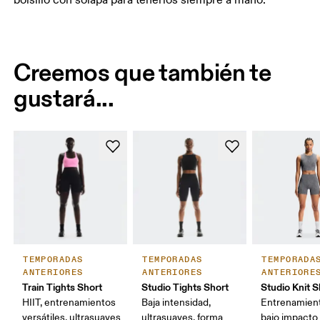
bolsillo con solapa para tenerlos siempre a mano.
Creemos que también te
gustará...
TEMPORADAS
TEMPORADAS
TEMPORADA
ANTERIORES
ANTERIORES
ANTERIORE
Train Tights Short
Studio Tights Short
Studio Knit S
HIIT, entrenamientos
Baja intensidad,
Entrenamien
versátiles, ultrasuaves
ultrasuaves, forma
bajo impacto