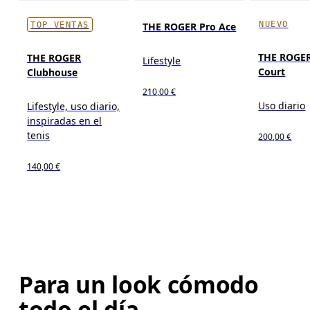
NUEVO
THE ROGER Pro Ace
TOP VENTAS
THE ROGER
THE ROGER
Lifestyle
Court
Clubhouse
210,00 €
Uso diario
Lifestyle, uso diario,
inspiradas en el
tenis
200,00 €
140,00 €
Para un look cómodo
todo el día