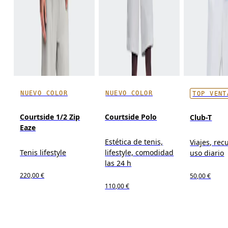
NUEVO COLOR
NUEVO COLOR
TOP VENT
Courtside 1/2 Zip
Courtside Polo
Club-T
Eaze
Estética de tenis,
Viajes, rec
Tenis lifestyle
lifestyle, comodidad
uso diario
las 24 h
220,00 €
50,00 €
110,00 €