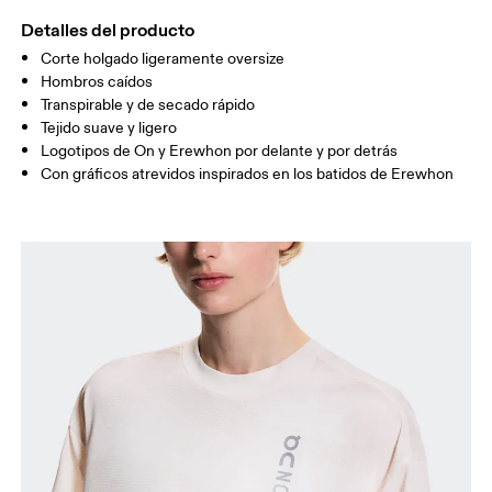
CADERA
90
91 — 96
97 
Detalles del producto
Corte holgado ligeramente oversize
Arrastra en sentido horizontal para ver más.
Hombros caídos
Transpirable y de secado rápido
Tejido suave y ligero
Logotipos de On y Erewhon por delante y por detrás
Cómo medirse
Con gráficos atrevidos inspirados en los batidos de Erewhon