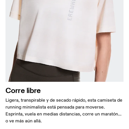
Busto
Mide el contorno de la parte con más volumen del
busto manteniendo la cinta métrica horizontal.
Cintura
Mide el contorno de la parte más estrecha de la
Corre libre
cintura.
Cadera
Ligera, transpirable y de secado rápido, esta camiseta de
Mide el contorno de la parte más ancha de las
running minimalista está pensada para moverse.
caderas.
Esprinta, vuela en medias distancias, corre un maratón...
o ve más aún allá.