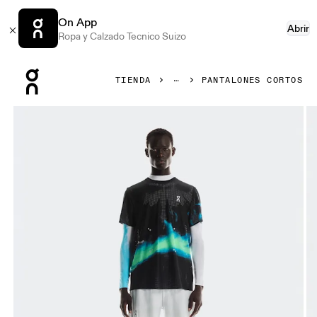
On App
Abrir
Ropa y Calzado Tecnico Suizo
Press Escape to close navigation
TIENDA
PANTALONES CORTOS
Artículo 1 de 5 de la galería de productos On Pace Mesh Sh