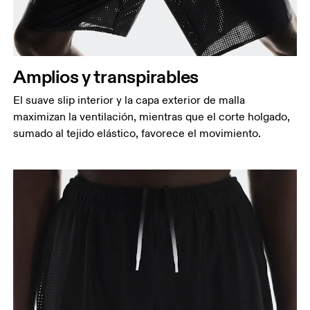
cintura.
Cadera
Mide el contorno de la parte más ancha de las
caderas.
Amplios y transpirables
Muslo
El suave slip interior y la capa exterior de malla
Con los pies separados a la anchura de los
maximizan la ventilación, mientras que el corte holgado,
hombros, mide el contorno de la parte más
sumado al tejido elástico, favorece el movimiento.
voluminosa del muslo.
Entrepierna
Con los pies ligeramente separados y las piernas
estiradas, mide la distancia entre la ingle y el tobillo
por la parte interior de la pierna.