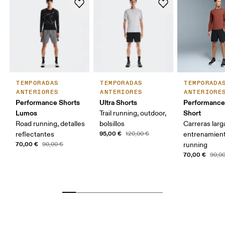
TEMPORADAS
TEMPORADAS
TEMPORADA
ANTERIORES
ANTERIORES
ANTERIORE
Performance Shorts
Ultra Shorts
Performance
Lumos
Short
Trail running, outdoor,
Road running, detalles
bolsillos
Carreras larg
95,00 €
reflectantes
120,00 €
entrenamient
70,00 €
90,00 €
running
70,00 €
90,0