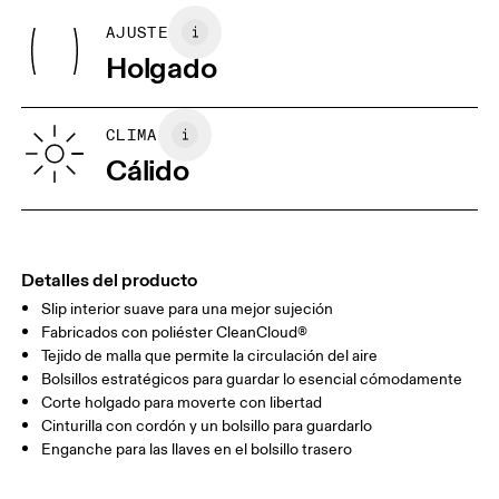
(recycled) 75%, Elastane 25%. Waistband: Polyester 76%,
AJUSTE
Mis medidas en centímetros
Elastane 18%, Polyamide 6%.
Holgado
XS
S
GUÍA DE TALLAS - ROPA PARA HOMBRE
CLIMA
CINTURA
75
76 — 82
83
Cálido
CADERA
89
90 — 95
96 
MUSLO
54.5
56
5
Detalles del producto
Slip interior suave para una mejor sujeción
Arrastra en sentido horizontal para ver más.
Fabricados con poliéster CleanCloud®
Entrepierna (talla M): 13 cm
Tejido de malla que permite la circulación del aire
Bolsillos estratégicos para guardar lo esencial cómodamente
Corte holgado para moverte con libertad
Cómo medirse
Cinturilla con cordón y un bolsillo para guardarlo
Enganche para las llaves en el bolsillo trasero