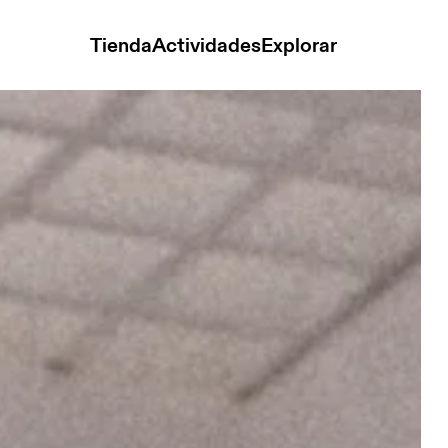
Tienda
Actividades
Explorar
ut-Out Crop White Mujer Camisetas