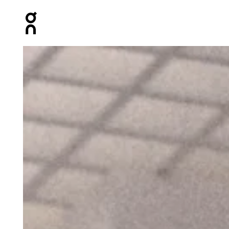
Press Escape to close navigation
Artículo 1 de 6 de la galería de productos On Studio C