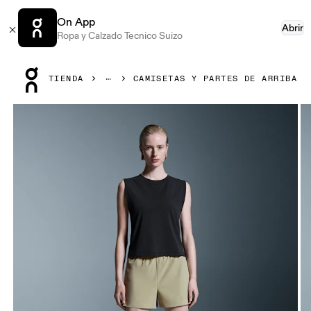
On App
Abrir
Ropa y Calzado Tecnico Suizo
Press Escape to close navigation
TIENDA
CAMISETAS Y PARTES DE ARRIBA
Artículo 1 de 5 de la galería de productos On Focus Crop B