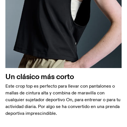
Busto
Mide el contorno de la parte con más volumen del
busto manteniendo la cinta métrica horizontal.
Cintura
Mide el contorno de la parte más estrecha de la
Un clásico más corto
cintura.
Cadera
Este crop top es perfecto para llevar con pantalones o
Mide el contorno de la parte más ancha de las
mallas de cintura alta y combina de maravilla con
caderas.
cualquier sujetador deportivo On, para entrenar o para tu
actividad diaria. Por algo se ha convertido en una prenda
deportiva imprescindible.