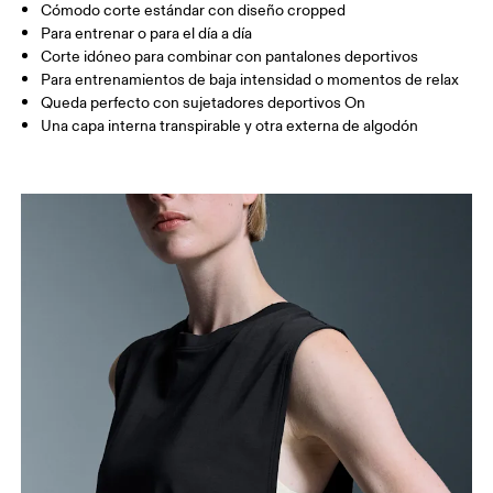
Cómodo corte estándar con diseño cropped
Arrastra en sentido horizontal para ver más.
Para entrenar o para el día a día
Corte idóneo para combinar con pantalones deportivos
Para entrenamientos de baja intensidad o momentos de relax
Queda perfecto con sujetadores deportivos On
Cómo medirse
Una capa interna transpirable y otra externa de algodón