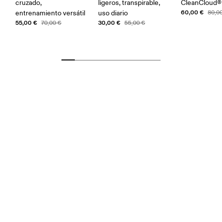
cruzado,
ligeros, transpirable,
CleanCloud®
60,00 €
entrenamiento versátil
uso diario
80,0
55,00 €
30,00 €
70,00 €
55,00 €