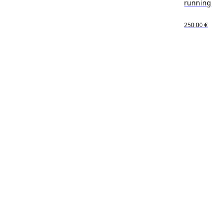
running
250,00 €