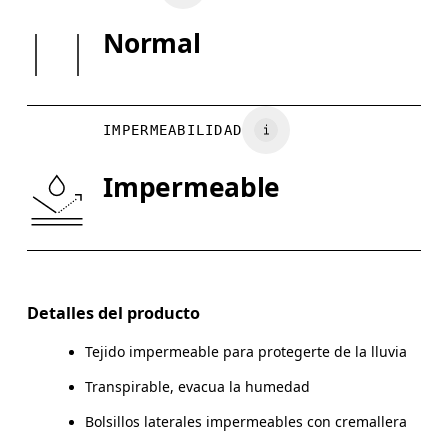
País de origen
GUÍA DE TAL
Normal
Lavar con colores similares
Vietnam
XS
S
PECHO
90
91 — 96
97
IMPERMEABILIDAD
CINTURA
75
76 — 82
8
Impermeable
CADERA
89
90 — 95
96
Arrastra en sentido horizontal para ver más.
Detalles del producto
Tejido impermeable para protegerte de la lluvia
Cómo medirse
Transpirable, evacua la humedad
Bolsillos laterales impermeables con cremallera