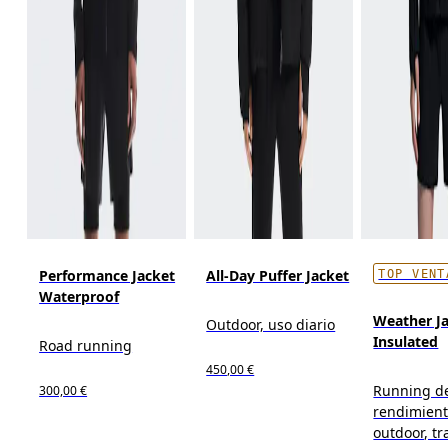
Performance Jacket
All-Day Puffer Jacket
TOP VENT
Waterproof
Weather J
Outdoor, uso diario
Insulated
Road running
450,00 €
Running d
300,00 €
rendimient
outdoor, tra