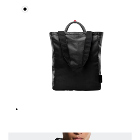
Pecho
Mide el contorno de la parte con más volumen de
Cintura
Mide el contorno de la parte más estrecha de la ci
Cadera
Mide el contorno de la parte más ancha de las cad