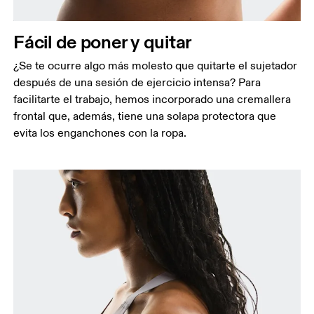
Contorno bajo pecho
Relájate y mide justo bajo el pecho, por encima de
las costillas.
Fácil de poner y quitar
¿Se te ocurre algo más molesto que quitarte el sujetador
después de una sesión de ejercicio intensa? Para
facilitarte el trabajo, hemos incorporado una cremallera
frontal que, además, tiene una solapa protectora que
evita los enganchones con la ropa.