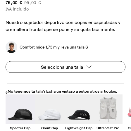
75,00 €
95,00 €
IVA incluido
Nuestro sujetador deportivo con copas encapsuladas y
cremallera frontal que se pone y se quita fácilmente.
Comfort mide 1,73 m y lleva una talla S
Selecciona una talla
¿No tenemos tu talla? Echa un vistazo a estos otros artículos.
Specter Cap
Court Cap
Lightweight Cap
Ultra Vest Pro
C