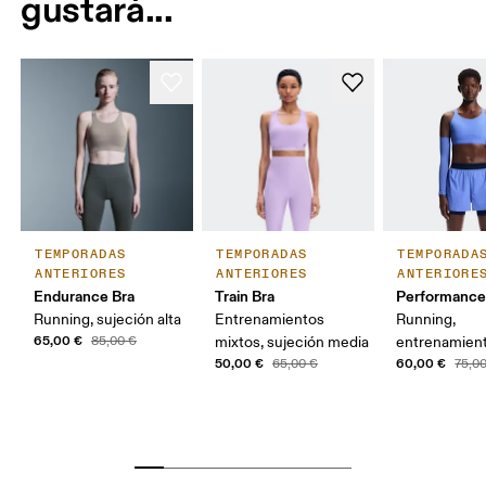
gustará...
TEMPORADAS
TEMPORADAS
TEMPORADA
ANTERIORES
ANTERIORES
ANTERIORE
Endurance Bra
Train Bra
Performance
Running, sujeción alta
Entrenamientos
Running,
65,00 €
85,00 €
mixtos, sujeción media
entrenamien
50,00 €
60,00 €
65,00 €
75,0