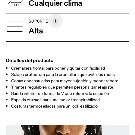
Cualquier clima
Band: Polyamide 46%, Elastane 10%.
País de origen
XXS
XXS D-DD
Vietnam
GUÍA DE TALLAS - SUJETADORES DEPORTIVOS
SOPORTE
CONTORNO
77 — 79
79 — 83
79
Alta
DE PECHO
CONTORNO
66.5 — 68.5
66.5 — 68.5
68.5
BAJO PECHO
TALLA
60A — 60C
60D — 60DD
65A-65C
Detalles del producto
Cremallera frontal para poner y quitar con facilidad
Solapa protectora para la cremallera que evita los roces
Arrastra en sentido horizontal para ver más.
Copas encapsuladas para mayor sujeción y menor rebote
Tirantes regulables que permiten personalizar el ajuste
Banda inferior en forma de V que refuerza la sujeción
Espalda cruzada para una mejor transpirabilidad
Cómo medirse
Costuras termoselladas para un look estilizado