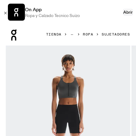
On App
Abrir
Ropa y Calzado Tecnico Suizo
Press Escape to close navigation
TIENDA
ROPA
SUJETADORES
Artículo 1 de 5 de la galería de productos On Endurance Bra