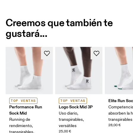
Creemos que también te
gustará...
Elite Run So
TOP VENTAS
TOP VENTAS
Performance Run
Logo Sock Mid 3P
Competencia
Sock Mid
Uso diario,
absorben la 
Running de
transpirables,
transpirables
28,00 €
rendimiento,
versátiles
25,00 €
transpirables,