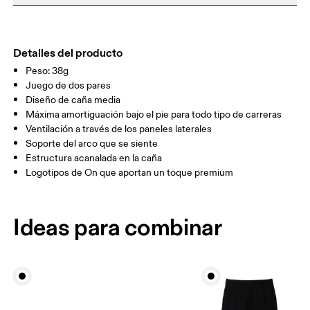
puedes devolver y obtener un reembolso
No limpiar en seco
GUÍA DE TALLAS - CALCETINES UNISEX
Materiales
EU
35 — 38.5
39 — 42.5
43
No planchar
54% Cotton (Organic) 42% Polyester (Recycled) 4% Elastane
No usar secadora
MUJER (E.E.
País de origen
Detalles del producto
W 4 — 7.5
W 8 — 10.5
U.U)
Peso: 38g
Turquía
Juego de dos pares
HOMBRE
M 7 — 9
M 9.5
(E.E. U.U.)
Diseño de caña media
Máxima amortiguación bajo el pie para todo tipo de carreras
UK
3 — 5.5
6 — 8.5
9 —
Ventilación a través de los paneles laterales
Soporte del arco que se siente
Estructura acanalada en la caña
JP
22 — 24.5
25 — 27
28
Logotipos de On que aportan un toque premium
BR
33 — 36
37 — 40
41
Ideas para combinar
Arrastra en sentido horizontal para ver más.