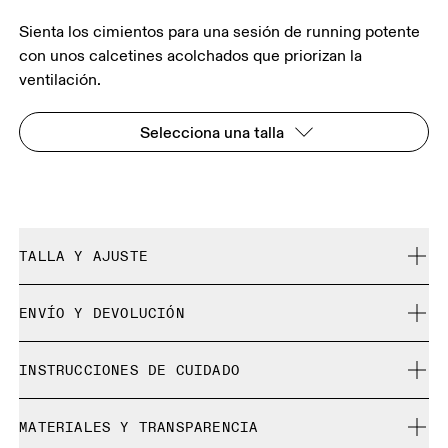
Sienta los cimientos para una sesión de running potente
con unos calcetines acolchados que priorizan la
ventilación.
Selecciona una talla
TALLA Y AJUSTE
Se ajusta a tu talla.
ENVÍO Y DEVOLUCIÓN
Envío gratuito en pedidos de más de 35 €
Guía de tallas - Calcetines unisex
INSTRUCCIONES DE CUIDADO
30 días para la devolución gratuita
No es posible cambiar los productos y colores de
Lavar a máquina con agua fría.
edición limitada o de “Última oportunidad”, pero los
MATERIALES Y TRANSPARENCIA
XS
S
No usar blanqueador ni lejía