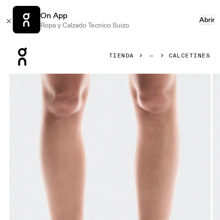
On App
Abrir
Ropa y Calzado Tecnico Suizo
Press Escape to close navigation
TIENDA
CALCETINES
Artículo 1 de 3 de la galería de productos On Core Run Soc