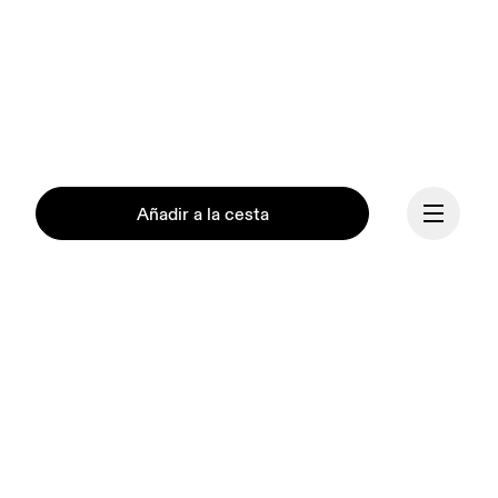
Añadir a la cesta
Continuar
Nuestra misión es 
encender el espíritu de 