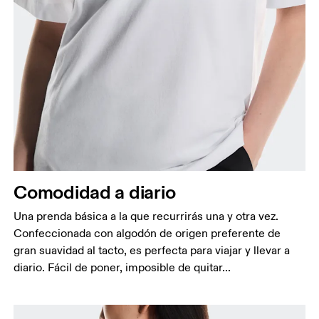
Busto
Mide el contorno de la parte con más volumen del
busto manteniendo la cinta métrica horizontal.
Cintura
Mide el contorno de la parte más estrecha de la
Comodidad a diario
cintura.
Cadera
Una prenda básica a la que recurrirás una y otra vez.
Mide el contorno de la parte más ancha de las
Confeccionada con algodón de origen preferente de
caderas.
gran suavidad al tacto, es perfecta para viajar y llevar a
diario. Fácil de poner, imposible de quitar...