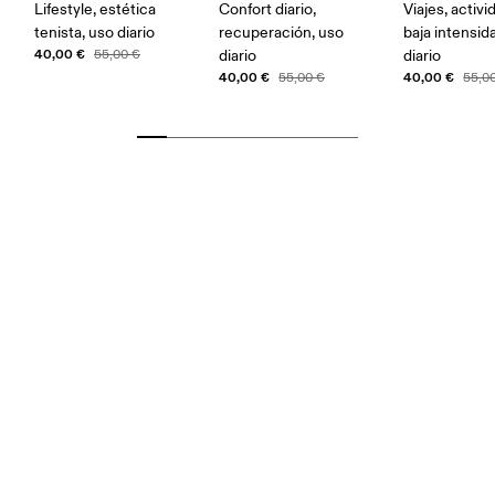
Lifestyle, estética
Confort diario,
Viajes, activ
tenista, uso diario
recuperación, uso
baja intensid
40,00 €
55,00 €
diario
diario
40,00 €
40,00 €
55,00 €
55,0