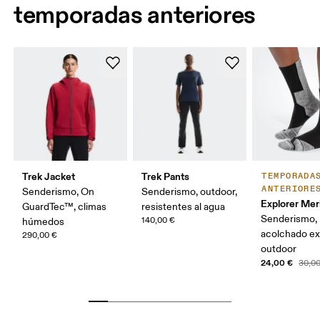
temporadas anteriores
Trek Jacket
Trek Pants
TEMPORADA
ANTERIORE
Senderismo, On
Senderismo, outdoor,
Explorer Mer
GuardTec™, climas
resistentes al agua
Senderismo,
140,00 €
húmedos
acolchado ex
290,00 €
outdoor
24,00 €
30,0