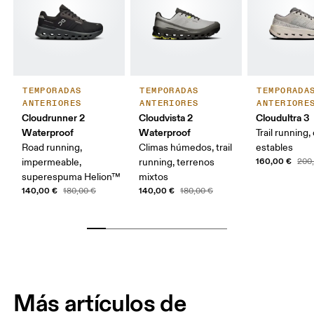
TEMPORADAS
TEMPORADAS
TEMPORADA
ANTERIORES
ANTERIORES
ANTERIORE
Cloudrunner 2
Cloudvista 2
Cloudultra 3
Waterproof
Waterproof
Trail running,
Road running,
Climas húmedos, trail
estables
160,00 €
impermeable,
running, terrenos
200
superespuma Helion™
mixtos
140,00 €
140,00 €
180,00 €
180,00 €
Más artículos de