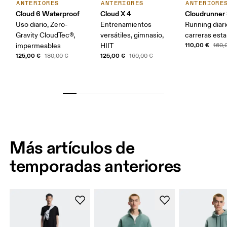
ANTERIORES
ANTERIORES
ANTERIORE
Cloud 6 Waterproof
Cloud X 4
Cloudrunner
Uso diario, Zero-
Entrenamientos
Running diari
Gravity CloudTec®,
versátiles, gimnasio,
carreras esta
110,00 €
impermeables
HIIT
160,
125,00 €
125,00 €
180,00 €
160,00 €
Más artículos de
temporadas anteriores