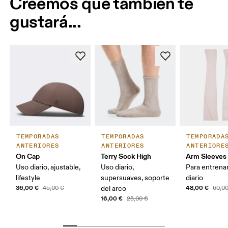
Creemos que también te
21 — 23
24 — 25.5
26.
(JAPÓN)
gustará...
MUJER
32.5 — 34.5
36 — 38
39.
(BRASIL)
HOMBRE (UE)
40
HOMBRE
7 
(E.E. U.U.)
HOMBRE (RU)
6.
HOMBRE
25 
TEMPORADAS
TEMPORADAS
TEMPORADA
(JAPÓN)
ANTERIORES
ANTERIORES
ANTERIORE
On Cap
Terry Sock High
Arm Sleeves
HOMBRE
37.5
(BRASIL)
Uso diario, ajustable,
Uso diario,
Para entrena
lifestyle
supersuaves, soporte
diario
36,00 €
48,00 €
45,00 €
del arco
60,0
Arrastra en sentido horizontal para ver más.
16,00 €
25,00 €