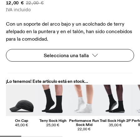
12,00 €
22,00 €
IVA incluido
Con un soporte del arco bajo y un acolchado de terry
afelpado en la puntera y en el talón, han sido concebidos
para la comodidad.
Selecciona una talla
¡Lo tenemos! Este artículo está en stock...
On Cap
Terry Sock High
Performance Run
Trail Sock High 2P
Perf
Sock Mid
45,00 €
25,00 €
35,00 €
22,00 €