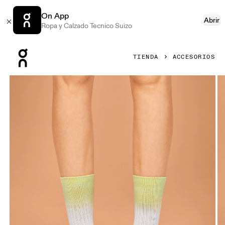
On App
Abrir
Ropa y Calzado Tecnico Suizo
Press Escape to close navigation
TIENDA
ACCESORIOS
Artículo 1 de 3 de la galería de productos On All-Day Sock 