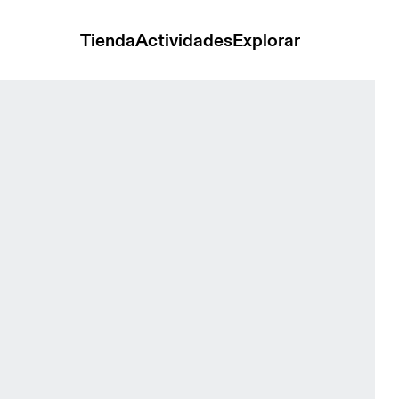
Tienda
Actividades
Explorar
ibbed T-Shirt Midnight Mujer Camisetas