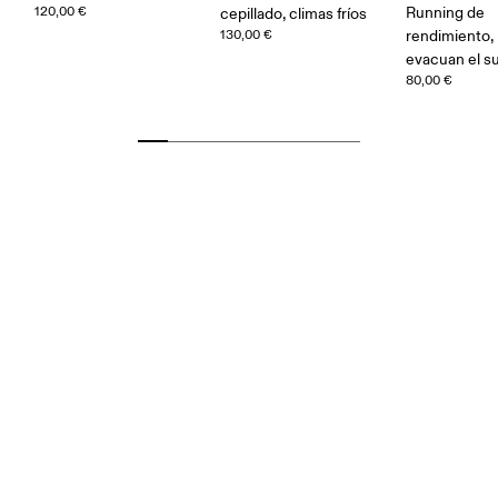
120,00 €
Running de
cepillado, climas fríos
130,00 €
rendimiento, 
evacuan el s
80,00 €