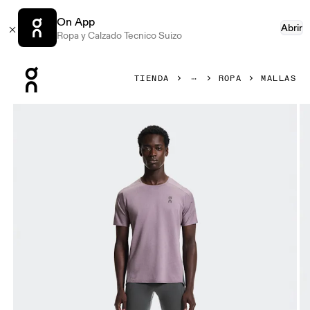
On App
Abrir
Ropa y Calzado Tecnico Suizo
Press Escape to close navigation
TIENDA
ROPA
MALLAS
Artículo 1 de 7 de la galería de productos On 8" Performanc