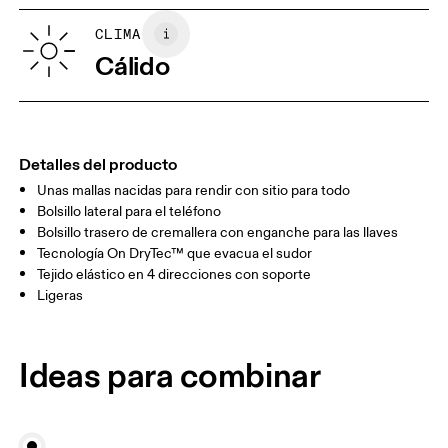
XS
S
GUÍA DE TALLAS - ROPA PARA HOMBRE
CLIMA
CINTURA
75
76 — 82
83
Cálido
CADERA
89
90 — 95
96 
MUSLO
54.5
56
5
Detalles del producto
Unas mallas nacidas para rendir con sitio para todo
Arrastra en sentido horizontal para ver más.
Bolsillo lateral para el teléfono
Entrepierna (talla M): 20.3 cm
Bolsillo trasero de cremallera con enganche para las llaves
Tecnología On DryTec™ que evacua el sudor
Tejido elástico en 4 direcciones con soporte
Cómo medirse
Ligeras
Ideas para combinar