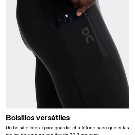
caderas.
Muslo
Con los pies separados a la anchura de los
hombros, mide el contorno de la parte más
voluminosa del muslo.
Entrepierna
Con los pies ligeramente separados y las piernas
estiradas, mide la distancia entre la ingle y el tobillo
por la parte interior de la pierna.
Bolsillos versátiles
Un bolsillo lateral para guardar el teléfono hace que estas
mallas de running con tiro de 20,3 cm sean