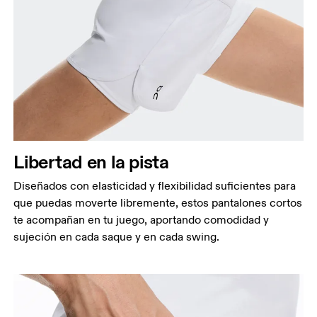
Cintura
Mide el contorno de la parte más estrecha de la
cintura.
Cadera
Libertad en la pista
Mide el contorno de la parte más ancha de las
caderas.
Diseñados con elasticidad y flexibilidad suficientes para
Muslo
que puedas moverte libremente, estos pantalones cortos
Con los pies separados a la anchura de los
te acompañan en tu juego, aportando comodidad y
hombros, mide el contorno de la parte más
sujeción en cada saque y en cada swing.
voluminosa del muslo.
Entrepierna
Con los pies ligeramente separados y las piernas
estiradas, mide la distancia entre la ingle y el tobillo