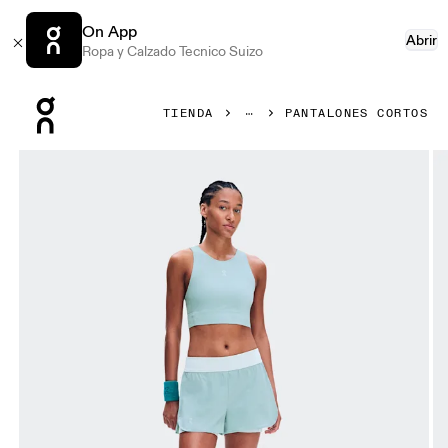
On App
Abrir
Ropa y Calzado Tecnico Suizo
Press Escape to close navigation
TIENDA
PANTALONES CORTOS
Artículo 1 de 6 de la galería de productos On 3" Court Short