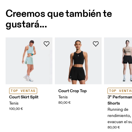
Creemos que también te
gustará...
Court Crop Top
TOP VENTAS
TOP VENTA
Court Skirt Split
3" Performan
Tenis
80,00 €
Shorts
Tenis
100,00 €
Running de
rendimiento, 
evacuan el s
80,00 €