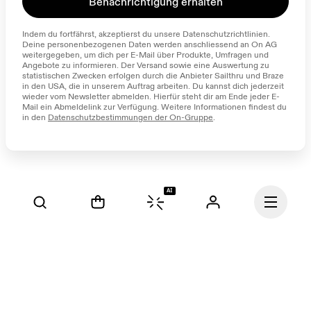
Benachrichtigung erhalten
Indem du fortfährst, akzeptierst du unsere Datenschutzrichtlinien. 
Deine personenbezogenen Daten werden anschliessend an On AG 
weitergegeben, um dich per E-Mail über Produkte, Umfragen und 
Angebote zu informieren. Der Versand sowie eine Auswertung zu 
statistischen Zwecken erfolgen durch die Anbieter Sailthru und Braze 
in den USA, die in unserem Auftrag arbeiten. Du kannst dich jederzeit 
wieder vom Newsletter abmelden. Hierfür steht dir am Ende jeder E-
Mail ein Abmeldelink zur Verfügung. Weitere Informationen findest du 
in den 
Datenschutzbestimmungen der On-Gruppe
.
AI