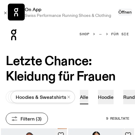
On App
Öffnen
Swiss Performance Running Shoes & Clothing
Press Escape to close navigation
SHOP
FÜR SIE
Letzte Chance:
Kleidung für Frauen
All
Kleidung
Hoodies & Sweatshirts
Alle
Hoodie
Rund
Filtern
 (3)
9 RESULTATE