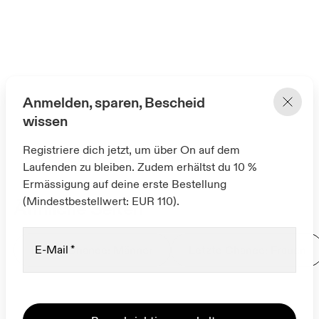
Anmelden, sparen, Bescheid
wissen
Registriere dich jetzt, um über On auf dem
Laufenden zu bleiben. Zudem erhältst du 10 %
Ermässigung auf deine erste Bestellung
(Mindestbestellwert: EUR 110).
Ähnliche Seiten
Letzte Chance: Männer
Letzte Chance: Frauen
E-Mail
*