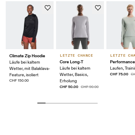
Climate Zip Hoodie
LETZTE CHANCE
LETZTE CH
Core Long-T
Performance
Läufe bei kaltem
Läufe bei kaltem
Laufen, Train
Wetter, mit Balaklava-
CHF 75.00
Wetter, Basics,
CH
Feature, isoliert
CHF 150.00
Erholung
CHF 50.00
CHF 90.00