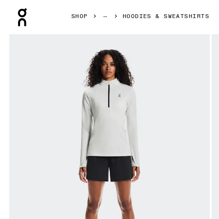
Press Escape to close navigation
SHOP
HOODIES & SWEATSHIRTS
Bild 1 von 6 in der Produktgalerie On Climate Shirt Iceber