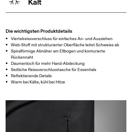
Kalt
TAILLE
67
68 — 73
74
HÜFTE
90
91 — 96
97 
Die wichtigsten Produktdetails
Viertelreissverschluss für einfaches An- und Ausziehen
Horizontal verschieben, um mehr zu sehen
Web-Stoff mit strukturierter Oberfläche leitet Schweiss ab
Spiralförmige Abnäher am Ellbogen und konturierte
Rückennaht
Daumenloch für mehr Hand-Abdeckung
So misst du richtig
Seitliche Reissverschlusstasche für Essentials
Reflektierende Details
Warm bei Kälte, kühl bei Hitze