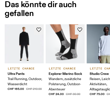
Das könnte dir auch
gefallen
LETZTE CHANCE
LETZTE CHANCE
LETZTE CH
Ultra Pants
Explorer Merino Sock
Studio Crew
Trail Running, Outdoor,
Wandern, zusätzliche
Reisen, Leic
Wasserdicht
Polsterung, Outdoor-
Aktivitäten,
CHF 165.00
CHF 210.00
Abenteuer
Alltagstaugli
CHF 24.00
CHF 75.00
CHF 30.00
CH
Taille