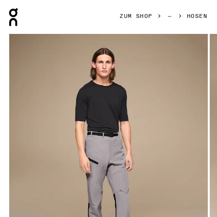
Press Escape to close navigation
ZUM SHOP
HOSEN
Bild 1 von 5 in der Produktgalerie On Trek Pants Zinc & Bla