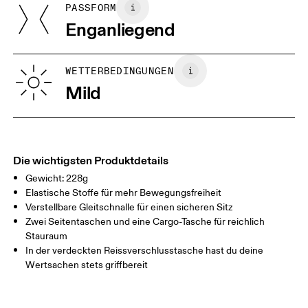
PASSFORM
Zentimeter
Inches
Enganliegend
Deine Körpermasse in Zentimeter
WETTERBEDINGUNGEN
Mild
S
M
GRÖSSENRATGEBER - HERRENBEKLEIDUNG
TAILLE
78.5 — 81.5
83.5 — 86.5
88.5
HÜFTE
90.5 — 93.5
95.5 — 98.5
100.5
Die wichtigsten Produktdetails
Gewicht: 228g
OBERSCHENK
56
58.5
EL
Elastische Stoffe für mehr Bewegungsfreiheit
Verstellbare Gleitschnalle für einen sicheren Sitz
Zwei Seitentaschen und eine Cargo-Tasche für reichlich
Horizontal verschieben, um mehr zu sehen
Stauraum
In der verdeckten Reissverschlusstasche hast du deine
Wertsachen stets griffbereit
So misst du richtig