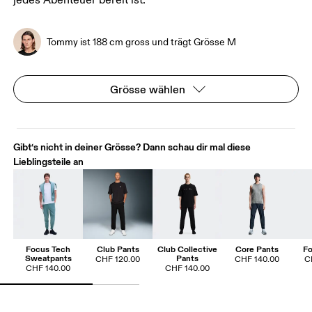
jedes Abenteuer bereit ist.
Tommy ist 188 cm gross und trägt Grösse M
Grösse wählen
Gibt‘s nicht in deiner Grösse? Dann schau dir mal diese
Lieblingsteile an
Focus Tech
Club Pants
Club Collective
Core Pants
Fo
Sweatpants
Pants
CHF 120.00
CHF 140.00
C
CHF 140.00
CHF 140.00