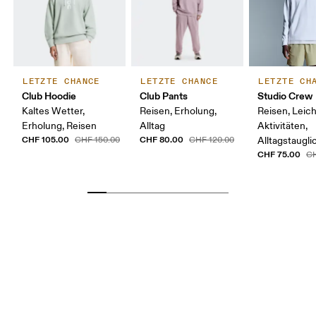
LETZTE CHANCE
LETZTE CHANCE
LETZTE CH
Club Hoodie
Club Pants
Studio Crew
Kaltes Wetter,
Reisen, Erholung,
Reisen, Leic
Erholung, Reisen
Alltag
Aktivitäten,
CHF 105.00
CHF 80.00
CHF 150.00
CHF 120.00
Alltagstaugli
CHF 75.00
CH