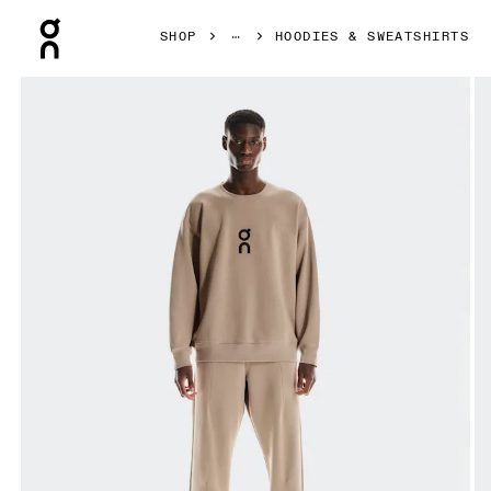
Press Escape to close navigation
SHOP
HOODIES & SWEATSHIRTS
Bild 1 von 5 in der Produktgalerie On Club Crew Desert He