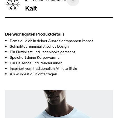
GRÖSSENRATGEBER - HERRENKLEIDUNG
BRUST
90
91 — 96
97 
Kalt
TAILLE
75
76 — 82
83
HÜFTE
89
90 — 95
96 
Die wichtigsten Produktdetails
Damit du dich in deiner Auszeit entspannen kannst
Horizontal verschieben, um mehr zu sehen
Schlichtes, minimalistisches Design
Für Flexibilität und Lagenlooks gemacht
Speichert deine Körperwärme
So misst du richtig
Für Reisende und Pendler:innen
Inspiriert vom traditionellen Athlete Style
Als würdest du nichts tragen.