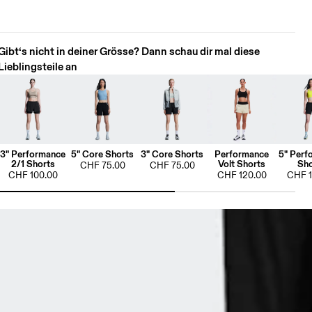
Gibt‘s nicht in deiner Grösse? Dann schau dir mal diese
Lieblingsteile an
3" Performance
5" Core Shorts
3" Core Shorts
Performance
5" Perf
2/1 Shorts
Volt Shorts
Sho
CHF 75.00
CHF 75.00
CHF 100.00
CHF 120.00
CHF 1