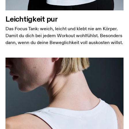
Miss den Umfang deiner natürlichen Taille. Dort,
wo dein Oberkörper am schmalsten ist.
Leichtigkeit pur
Hüfte
Das Focus Tank: weich, leicht und klebt nie am Körper.
Miss um die breiteste Stelle deiner Hüfte herum.
Damit du dich bei jedem Workout wohlfühlst. Besonders
dann, wenn du deine Beweglichkeit voll auskosten willst.