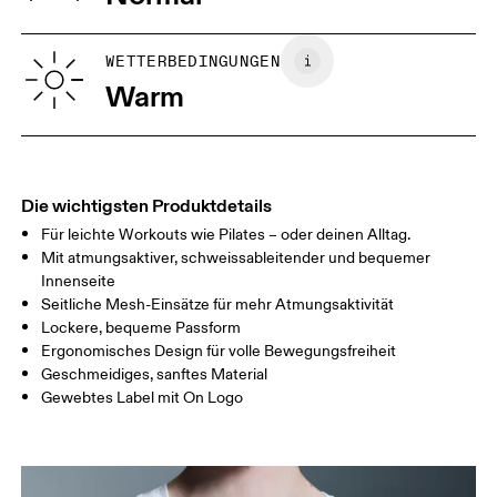
Auf Links waschen
Türkei
XS
S
GRÖSSENRATGEBER - FRAUENKLEIDUNG
WETTERBEDINGUNGEN
BRUSTUMFAN
82
83 — 88
89
Warm
G
TAILLE
67
68 — 73
74
HÜFTE
90
91 — 96
97 
Die wichtigsten Produktdetails
Für leichte Workouts wie Pilates – oder deinen Alltag.
Horizontal verschieben, um mehr zu sehen
Mit atmungsaktiver, schweissableitender und bequemer
Innenseite
Seitliche Mesh-Einsätze für mehr Atmungsaktivität
Lockere, bequeme Passform
So misst du richtig
Ergonomisches Design für volle Bewegungsfreiheit
Geschmeidiges, sanftes Material
Gewebtes Label mit On Logo