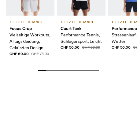
LETZTE CHANCE
LETZTE CHANCE
LETZTE CH
Focus Crop
Court Tank
Performance
Vielseitige Workouts,
Performance Tennis,
Strassenlauf
Alltagskleidung,
Schlägersport, Leicht
Wetter
CHF 50.00
CHF 50.00
Gekürztes Design
CHF 90.00
C
CHF 60.00
CHF 75.00