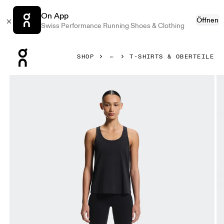
On App
Öffnen
Swiss Performance Running Shoes & Clothing
Press Escape to close navigation
SHOP
T-SHIRTS & OBERTEILE
Bild 1 von 6 in der Produktgalerie On Focus Tank Black Dam