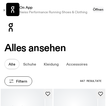
On App
Öffnen
Swiss Performance Running Shoes & Clothing
Press Escape to close navigation
Alles ansehen
Alle
Schuhe
Kleidung
Accessoires
Filtern
447 RESULTATE