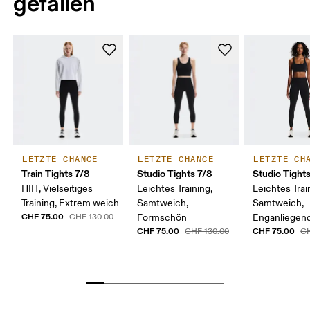
gefallen
LETZTE CHANCE
LETZTE CHANCE
LETZTE CH
Train Tights 7/8
Studio Tights 7/8
Studio Tight
HIIT, Vielseitiges
Leichtes Training,
Leichtes Trai
Training, Extrem weich
Samtweich,
Samtweich,
CHF 75.00
CHF 130.00
Formschön
Enganliegen
CHF 75.00
CHF 75.00
CHF 130.00
CH