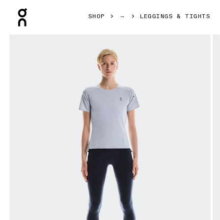
Press Escape to close navigation
SHOP
LEGGINGS & TIGHTS
Bild 1 von 6 in der Produktgalerie On Performance Tights 7