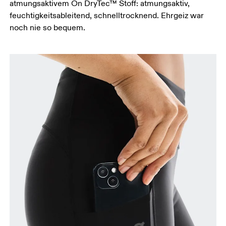
atmungsaktivem On DryTec™ Stoff: atmungsaktiv,
Schrittlänge
feuchtigkeitsableitend, schnelltrocknend. Ehrgeiz war
Stell dich mit durchgedrückten Knien hin, die
noch nie so bequem.
Füsse leicht auseinander. Miss von der obersten
Stelle deines Innenbeins bis hinunter zum Knöchel.