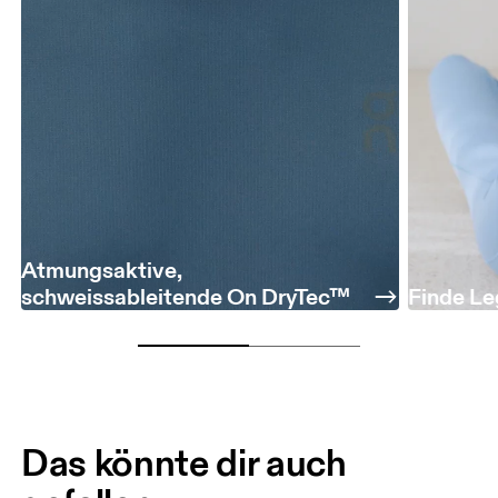
Atmungsaktive,
schweissableitende On DryTec™
Finde Le
Das könnte dir auch