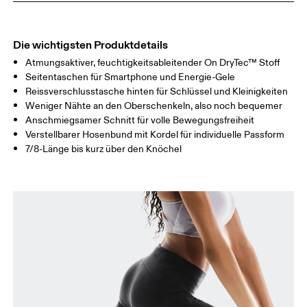
OBERSCHENK
53
55
EL
Die wichtigsten Produktdetails
Atmungsaktiver, feuchtigkeitsableitender On DryTec™ Stoff
Horizontal verschieben, um mehr zu sehen
Seitentaschen für Smartphone und Energie-Gele
Reissverschlusstasche hinten für Schlüssel und Kleinigkeiten
Schrittlänge (Grösse S): 63.5 cm
Weniger Nähte an den Oberschenkeln, also noch bequemer
Anschmiegsamer Schnitt für volle Bewegungsfreiheit
Verstellbarer Hosenbund mit Kordel für individuelle Passform
So misst du richtig
7/8-Länge bis kurz über den Knöchel