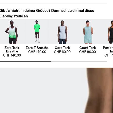
Gibt‘s nicht in deiner Grösse? Dann schau dir mal diese
Lieblingsteile an
Zero Tank
Zero-T Breathe
Core Tank
Court Tank
Perfo
Breathe
Ta
CHF 140.00
CHF 60.00
CHF 90.00
CHF 140.00
CHF 