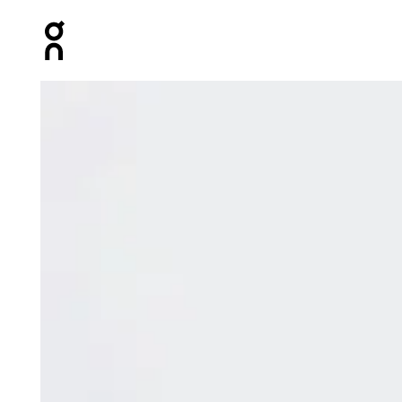
Press Escape to close navigation
Bild 1 von 6 in der Produktgalerie On Focus Tank Minera