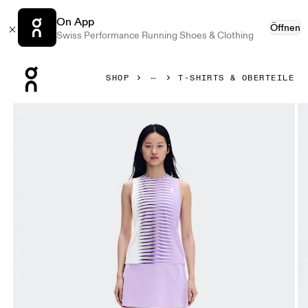
On App
Öffnen
Swiss Performance Running Shoes & Clothing
Press Escape to close navigation
SHOP
T-SHIRTS & OBERTEILE
Bild 1 von 6 in der Produktgalerie On Court Tank Edge Blo