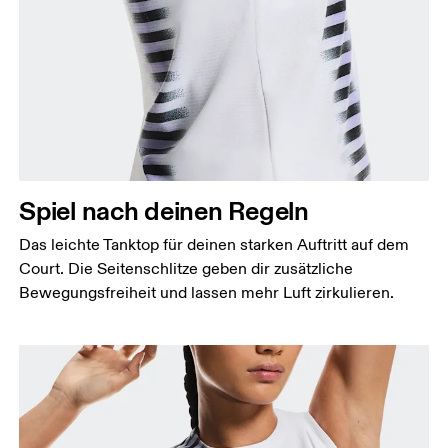
Brustumfang
Miss an der Stelle, an der dein Brustumfang am
grössten ist. Achte darauf, das Massband gerade zu
halten.
Spiel nach deinen Regeln
Taille
Miss den Umfang deiner natürlichen Taille. Dort,
Das leichte Tanktop für deinen starken Auftritt auf dem
wo dein Oberkörper am schmalsten ist.
Court. Die Seitenschlitze geben dir zusätzliche
Hüfte
Bewegungsfreiheit und lassen mehr Luft zirkulieren.
Miss um die breiteste Stelle deiner Hüfte herum.