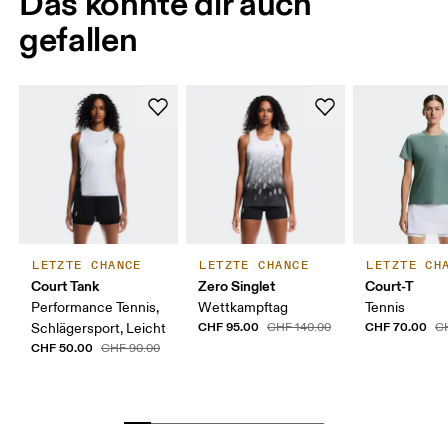
Das könnte dir auch
gefallen
LETZTE CHANCE
LETZTE CHANCE
LETZTE CH
Court Tank
Zero Singlet
Court-T
Performance Tennis,
Wettkampftag
Tennis
CHF 95.00
CHF 70.00
Schlägersport, Leicht
CHF 140.00
C
CHF 50.00
CHF 90.00