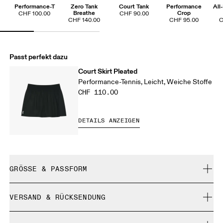
Performance-T
Zero Tank
Court Tank
Performance
All
Breathe
Crop
CHF 100.00
CHF 90.00
CHF 140.00
CHF 95.00
C
Passt perfekt dazu
Court Skirt Pleated
Performance-Tennis, Leicht, Weiche Stoffe
CHF 110.00
DETAILS ANZEIGEN
GRÖSSE & PASSFORM
Normal. Fällt normal aus.
VERSAND & RÜCKSENDUNG
Kostenlose Lieferung für Bestellungen über CHF 40