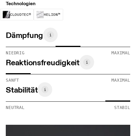
Technologien
CloudTec® ist ein strukturelles Dämpfungssyst
Helion™ Foam wurde entwickelt, um
CLOUDTEC®
HELION™
Dämpfung
NIEDRIG
MAXIMAL
Reaktionsfreudigkeit
SANFT
MAXIMAL
Stabilität
NEUTRAL
STABIL