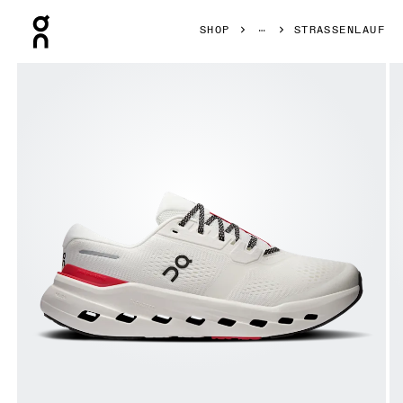
Press Escape to close navigation
SHOP
STRASSENLAUF
Bild 1 von 6 in der Produktgalerie On Cloudrunner 3 Ivory 