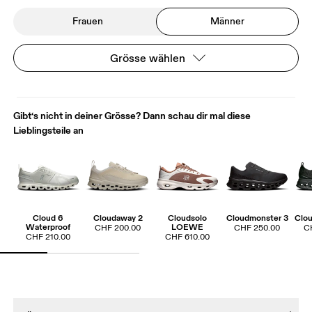
Frauen
Männer
Grösse wählen
Gibt‘s nicht in deiner Grösse? Dann schau dir mal diese
Lieblingsteile an
Cloud 6
Cloudaway 2
Cloudsolo
Cloudmonster 3
Clou
Waterproof
LOEWE
CHF 200.00
CHF 250.00
C
CHF 210.00
CHF 610.00