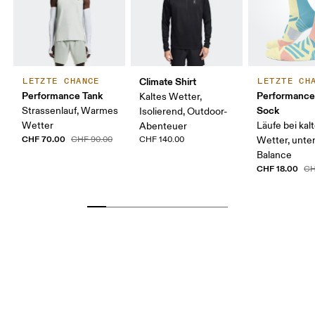
Climate Shirt
LETZTE CHANCE
LETZTE CH
Performance Tank
Performance
Kaltes Wetter,
Sock
Strassenlauf, Warmes
Isolierend, Outdoor-
Wetter
Läufe bei ka
Abenteuer
CHF 70.00
CHF 90.00
CHF 140.00
Wetter, unte
Balance
CHF 18.00
CH