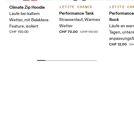
Climate Zip Hoodie
LETZTE CHANCE
LETZTE CH
Performance Tank
Performanc
Läufe bei kaltem
Sock
Strassenlauf, Warmes
Wetter, mit Balaklava-
Wetter
Läufe an wa
Feature, isoliert
CHF 70.00
CHF 150.00
CHF 90.00
Tagen, unter
anpassungsf
CHF 12.00
CH