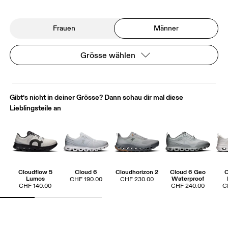
Frauen
Männer
Grösse wählen
Gibt‘s nicht in deiner Grösse? Dann schau dir mal diese
Lieblingsteile an
Cloudflow 5
Cloud 6
Cloudhorizon 2
Cloud 6 Geo
C
Lumos
Waterproof
CHF 190.00
CHF 230.00
CHF 140.00
CHF 240.00
C