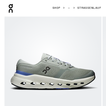
Press Escape to close navigation
SHOP
STRASSENLAUF
Bild 1 von 6 in der Produktgalerie On Cloudrunner 3 Tin & 