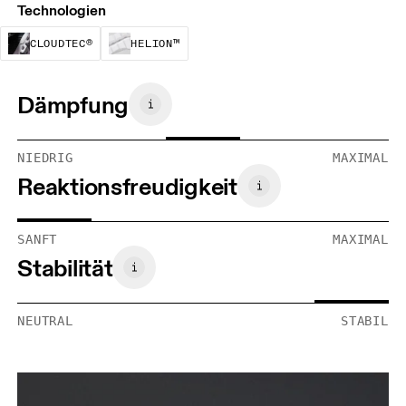
Technologien
CloudTec® ist ein strukturelles Dämpfungssyst
Helion™ Foam wurde entwickelt, um
CLOUDTEC®
HELION™
Dämpfung
NIEDRIG
MAXIMAL
Reaktionsfreudigkeit
SANFT
MAXIMAL
Stabilität
NEUTRAL
STABIL