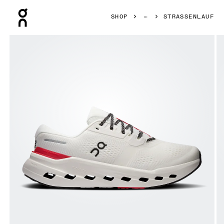
Press Escape to close navigation
SHOP
STRASSENLAUF
Bild 1 von 6 in der Produktgalerie On Cloudrunner 3 Ivory 