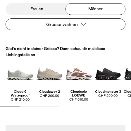
Frauen
Männer
Grösse wählen
Gibt‘s nicht in deiner Grösse? Dann schau dir mal diese
Lieblingsteile an
Cloud 6
Cloudaway 2
Cloudsolo
Cloudmonster 3
Clou
Waterproof
LOEWE
CHF 200.00
CHF 250.00
C
CHF 210.00
CHF 610.00