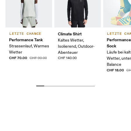
Climate Shirt
LETZTE CHANCE
LETZTE CH
Performance Tank
Performance
Kaltes Wetter,
Sock
Strassenlauf, Warmes
Isolierend, Outdoor-
Wetter
Läufe bei ka
Abenteuer
CHF 70.00
CHF 90.00
CHF 140.00
Wetter, unte
Balance
CHF 18.00
CH