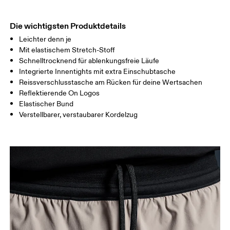
OBERSCHENK
54.5
56
5
EL
Die wichtigsten Produktdetails
Leichter denn je
Horizontal verschieben, um mehr zu sehen
Mit elastischem Stretch-Stoff
Schnelltrocknend für ablenkungsfreie Läufe
Schrittlänge (Grösse M): 7.62 cm
Integrierte Innentights mit extra Einschubtasche
Reissverschlusstasche am Rücken für deine Wertsachen
Reflektierende On Logos
So misst du richtig
Elastischer Bund
Verstellbarer, verstaubarer Kordelzug