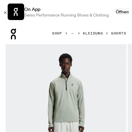
On App
Öffnen
Swiss Performance Running Shoes & Clothing
Press Escape to close navigation
SHOP
KLEIDUNG
SHORTS
Bild 1 von 6 in der Produktgalerie On 5" Performance 2/1 Sh