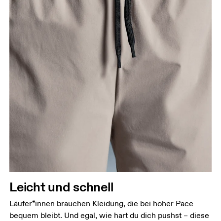
Taille
Miss den Umfang deiner natürlichen Taille. Dort,
wo dein Oberkörper am schmalsten ist.
Hüfte
Miss um die breiteste Stelle deiner Hüfte herum.
Oberschenkel
Leicht und schnell
Stell dich so hin, dass deine Füsse schulterbreit
auseinander sind. Miss um die breiteste Stelle
Läufer*innen brauchen Kleidung, die bei hoher Pace
deines Oberschenkels herum.
bequem bleibt. Und egal, wie hart du dich pushst – diese