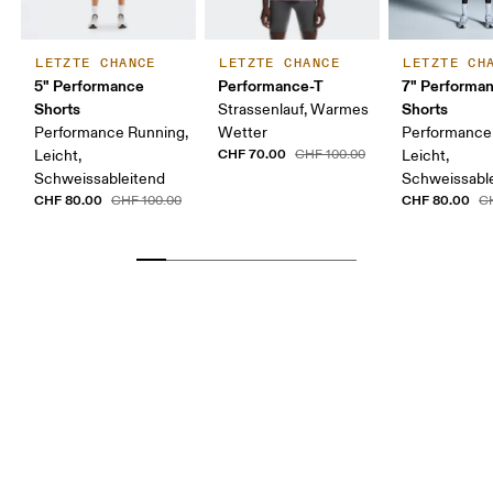
LETZTE CHANCE
LETZTE CHANCE
LETZTE CH
5" Performance
Performance-T
7" Performa
Shorts
Shorts
Strassenlauf, Warmes
Performance Running,
Wetter
Performance
CHF 70.00
Leicht,
CHF 100.00
Leicht,
Schweissableitend
Schweissabl
CHF 80.00
CHF 80.00
CHF 100.00
C