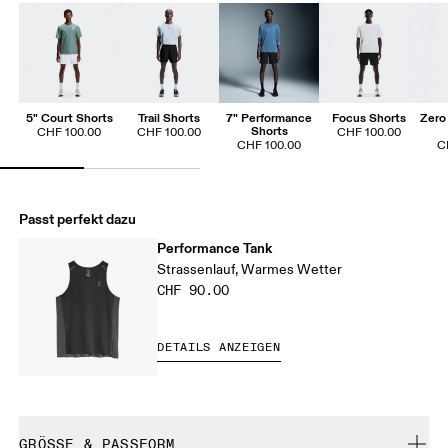
5" Court Shorts
Trail Shorts
7" Performance
Focus Shorts
Zero 
Shorts
CHF 100.00
CHF 100.00
CHF 100.00
CHF 100.00
C
Passt perfekt dazu
Performance Tank
Strassenlauf, Warmes Wetter
CHF 90.00
DETAILS ANZEIGEN
GRÖSSE & PASSFORM