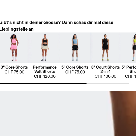
Gibt‘s nicht in deiner Grösse? Dann schau dir mal diese
Lieblingsteile an
3" Core Shorts
Performance
5" Core Shorts
3" Court Shorts
5" Perf
Volt Shorts
2-in-1
Sho
CHF 75.00
CHF 75.00
CHF 120.00
CHF 100.00
CHF 1