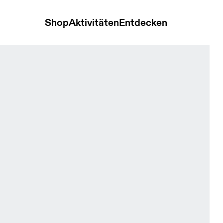
Shop
Aktivitäten
Entdecken
1 Shorts Iceberg & Tin Damen Shorts