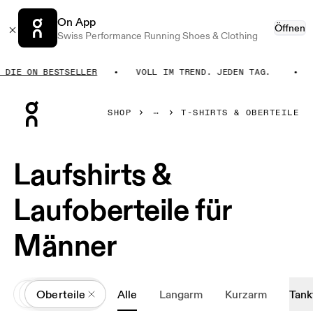
On App
Öffnen
Swiss Performance Running Shoes & Clothing
IE ON BESTSELLER
VOLL IM TREND. JEDEN TAG.
HO
Press Escape to close navigation
SHOP
T-SHIRTS & OBERTEILE
Laufshirts &
Laufoberteile für
Männer
All
Kleidung
Oberteile
Alle
Langarm
Kurzarm
Tank