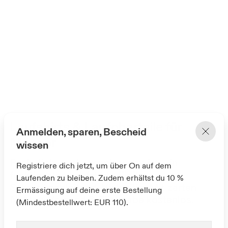
Laufshirts & Laufoberteile für
Anmelden, sparen, Bescheid
Männer
wissen
Push dich, auch wenn’s warm ist – in
Registriere dich jetzt, um über On auf dem
funktionalen Laufshirts für ihn.
Laufenden zu bleiben. Zudem erhältst du 10 %
Schweissableitend. Vielseitig. Mit zarten
Ermässigung auf deine erste Bestellung
Nähten. Versand & Rückgabe kostenlos.
(Mindestbestellwert: EUR 110).