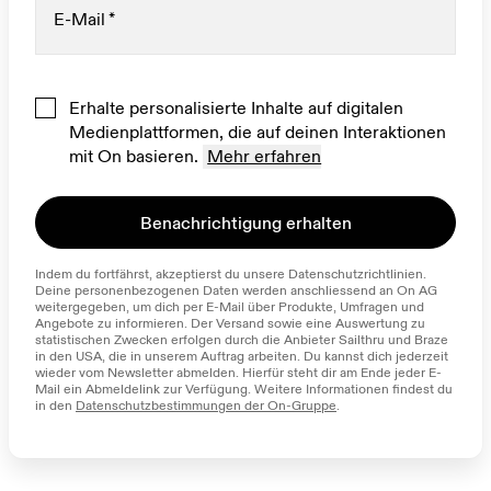
E-Mail
*
Erhalte personalisierte Inhalte auf digitalen
Medienplattformen, die auf deinen Interaktionen
mit On basieren.
Mehr erfahren
Benachrichtigung erhalten
Indem du fortfährst, akzeptierst du unsere Datenschutzrichtlinien. 
Deine personenbezogenen Daten werden anschliessend an On AG 
weitergegeben, um dich per E-Mail über Produkte, Umfragen und 
Angebote zu informieren. Der Versand sowie eine Auswertung zu 
statistischen Zwecken erfolgen durch die Anbieter Sailthru und Braze 
in den USA, die in unserem Auftrag arbeiten. Du kannst dich jederzeit 
wieder vom Newsletter abmelden. Hierfür steht dir am Ende jeder E-
Mail ein Abmeldelink zur Verfügung. Weitere Informationen findest du 
in den 
Datenschutzbestimmungen der On-Gruppe
.