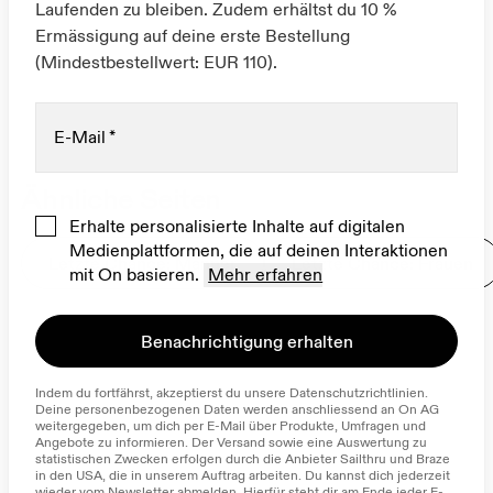
Laufenden zu bleiben. Zudem erhältst du 10 %
Ermässigung auf deine erste Bestellung
(Mindestbestellwert: EUR 110).
E-Mail
*
Ähnliche Seiten
Erhalte personalisierte Inhalte auf digitalen
Medienplattformen, die auf deinen Interaktionen
Letzte Chance: Männer
Letzte Chance: Frauen
mit On basieren.
Mehr erfahren
Benachrichtigung erhalten
Indem du fortfährst, akzeptierst du unsere Datenschutzrichtlinien. 
Deine personenbezogenen Daten werden anschliessend an On AG 
weitergegeben, um dich per E-Mail über Produkte, Umfragen und 
Angebote zu informieren. Der Versand sowie eine Auswertung zu 
statistischen Zwecken erfolgen durch die Anbieter Sailthru und Braze 
in den USA, die in unserem Auftrag arbeiten. Du kannst dich jederzeit 
wieder vom Newsletter abmelden. Hierfür steht dir am Ende jeder E-