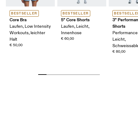
BESTSELLER
BESTSELLER
BESTSELLE
Core Bra
5" Core Shorts
3" Performan
Shorts
Laufen, Low Intensity
Laufen, Leicht,
Workouts, leichter
Innenhose
Performance
€ 60,00
Halt
Leicht,
€ 50,00
Schweissabl
€ 80,00