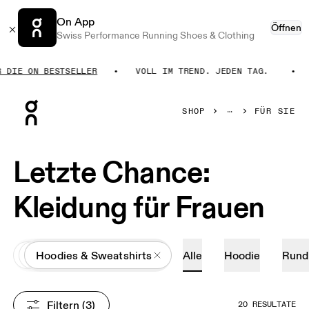
On App
Öffnen
Swiss Performance Running Shoes & Clothing
IE ON BESTSELLER
VOLL IM TREND. JEDEN TAG.
H
Press Escape to close navigation
SHOP
FÜR SIE
Letzte Chance:
Kleidung für Frauen
All
Kleidung
Hoodies & Sweatshirts
Alle
Hoodie
Rund
Filtern
 (3)
20 RESULTATE