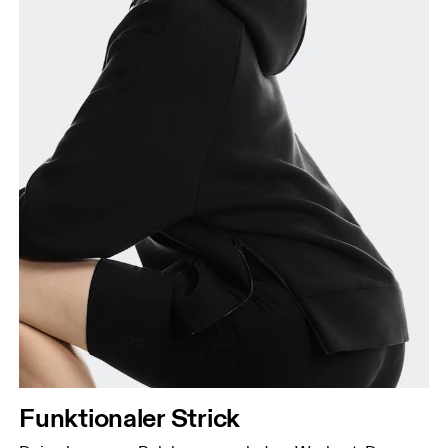
Brustumfang
Miss an der Stelle, an der dein Brustumfang am
grössten ist. Achte darauf, das Massband gerade zu
halten.
Taille
Miss den Umfang deiner natürlichen Taille. Dort,
wo dein Oberkörper am schmalsten ist.
Hüfte
Miss um die breiteste Stelle deiner Hüfte herum.
Funktionaler Strick