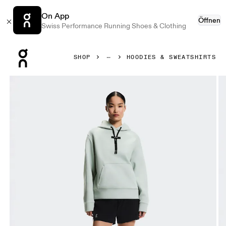
On App
Öffnen
Swiss Performance Running Shoes & Clothing
Press Escape to close navigation
SHOP
HOODIES & SWEATSHIRTS
Bild 1 von 7 in der Produktgalerie On Focus Tech Hoodie M