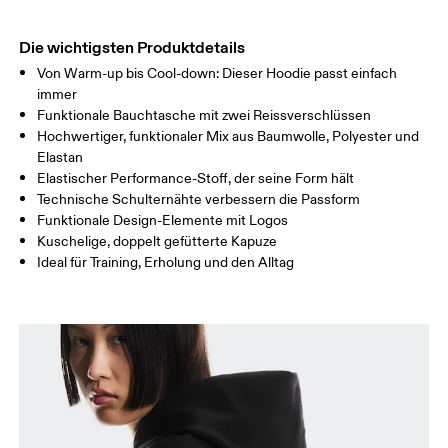
HÜFTE
90
91 — 96
97 
Die wichtigsten Produktdetails
Von Warm-up bis Cool-down: Dieser Hoodie passt einfach
Horizontal verschieben, um mehr zu sehen
immer
Funktionale Bauchtasche mit zwei Reissverschlüssen
Hochwertiger, funktionaler Mix aus Baumwolle, Polyester und
Elastan
So misst du richtig
Elastischer Performance-Stoff, der seine Form hält
Technische Schulternähte verbessern die Passform
Funktionale Design-Elemente mit Logos
Kuschelige, doppelt gefütterte Kapuze
Ideal für Training, Erholung und den Alltag