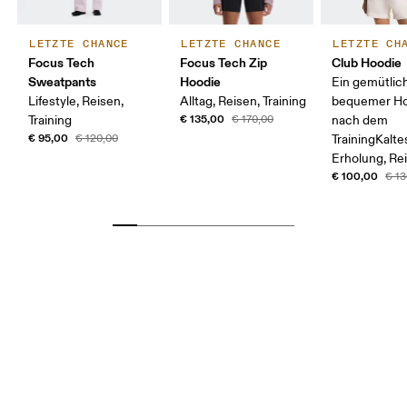
LETZTE CHANCE
LETZTE CHANCE
LETZTE CH
Focus Tech
Focus Tech Zip
Club Hoodie
Sweatpants
Hoodie
Ein gemütlich
Lifestyle, Reisen,
Alltag, Reisen, Training
bequemer Ho
€ 135,00
Training
€ 170,00
nach dem
€ 95,00
€ 120,00
TrainingKalte
Erholung, Re
€ 100,00
€ 13