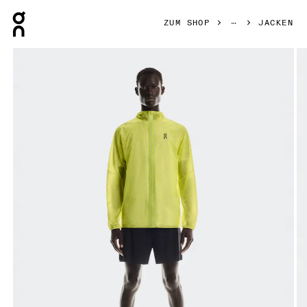
Press Escape to close navigation
ZUM SHOP
JACKEN
Bild 1 von 9 in der Produktgalerie On Ultra Jacket Limelig