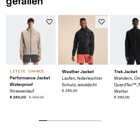
gefallen
Weather Jacket
Trek Jacket
LETZTE CHANCE
Performance Jacket
Laufen, federleichter
Wandern, O
Waterproof
Schutz, winddicht
GuardTec™, 
Strassenlauf
€ 240,00
Wetter
€ 240,00
€ 300,00
€ 290,00