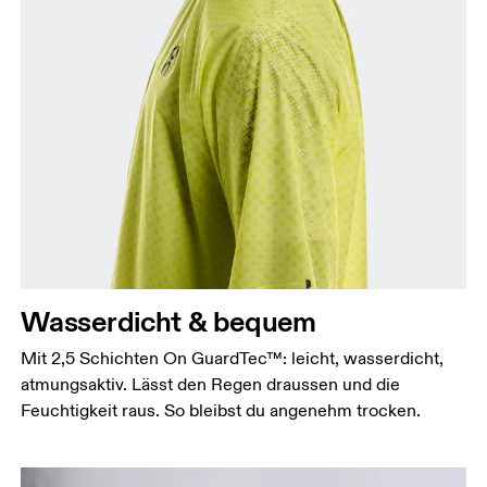
Brust
Miss an der Stelle, an der dein Brustumfang am
grössten ist. Achte darauf, das Massband gerade zu
halten.
Taille
Miss den Umfang deiner natürlichen Taille. Dort,
wo dein Oberkörper am schmalsten ist.
Wasserdicht & bequem
Hüfte
Miss um die breiteste Stelle deiner Hüfte herum.
Mit 2,5 Schichten On GuardTec™: leicht, wasserdicht,
atmungsaktiv. Lässt den Regen draussen und die
Feuchtigkeit raus. So bleibst du angenehm trocken.