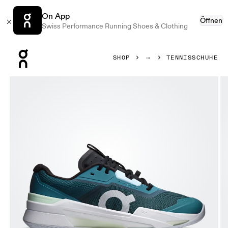
On App
Öffnen
Swiss Performance Running Shoes & Clothing
Press Escape to close navigation
SHOP
TENNISSCHUHE
Bild 1 von 6 in der Produktgalerie On THE ROGER Pro Fire 