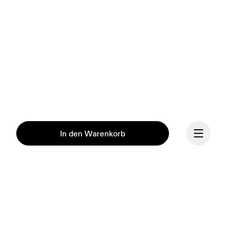
In den Warenkorb
Fortsetzen
Unsere Mission ist es, den 