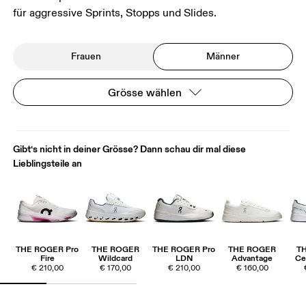
für aggressive Sprints, Stopps und Slides.
Frauen
Männer
Grösse wählen
Gibt‘s nicht in deiner Grösse? Dann schau dir mal diese
Lieblingsteile an
THE ROGER Pro
THE ROGER
THE ROGER Pro
THE ROGER
T
Fire
Wildcard
LDN
Advantage
Ce
€ 210,00
€ 170,00
€ 210,00
€ 160,00